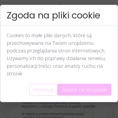
Zgoda na pliki cookie
O nas
Cookies to małe pliki danych, które są
Architekci krajobrazu Wrocław
przechowywane na Twoim urządzeniu
podczas przeglądania stron internetowych.
Używamy ich do poprawy działania serwisu,
personalizacji treści, oraz analizy ruchu na
stronie.
Dostosuj
Zezwól na wszystkie
Tworzymy zespół projektowy z pasją,
słuchamy z uwagą Państwa sugestii i potrzeb. ​
W oparciu o kierunkowe wykształcenie i
artystyczne usposobienie